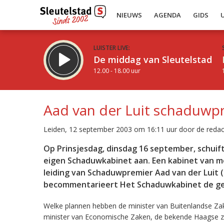
NIEUWS
AGENDA
GIDS
LUISTER LIVE:
De middag van Sleutelstad
12.00 - 18.00 uur
Aad van der Luit schaduwpr
Leiden, 12 september 2003 om 16:11 uur door de redac
Inklappen
Op Prinsjesdag, dinsdag 16 september, schuift
eigen Schaduwkabinet aan. Een kabinet van me
leiding van Schaduwpremier Aad van der Luit 
becommentarieert Het Schaduwkabinet de ge
Welke plannen hebben de minister van Buitenlandse Zak
minister van Economische Zaken, de bekende Haagse za