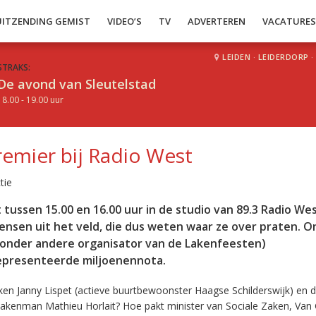
UITZENDING GEMIST
VIDEO’S
TV
ADVERTEREN
VACATURE
LEIDEN
·
LEIDERDORP
·
STRAKS:
De avond van Sleutelstad
18.00 - 19.00 uur
emier bij Radio West
tie
 tussen 15.00 en 16.00 uur in de studio van 89.3 Radio We
nsen uit het veld, die dus weten waar ze over praten. O
(onder andere organisator van de Lakenfeesten)
presenteerde miljoenennota.
en Janny Lispet (actieve buurtbewoonster Haagse Schilderswijk) en 
kenman Mathieu Horlait? Hoe pakt minister van Sociale Zaken, Van G