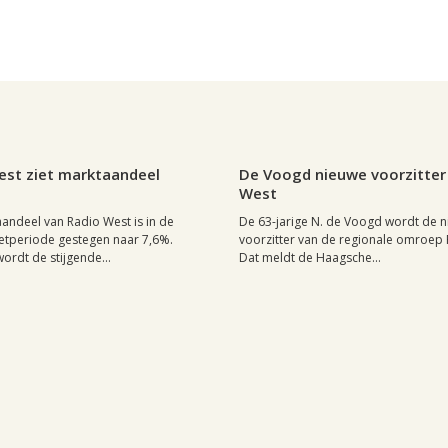
2 september 2004, 21:59
0
Regio, , 29 mei 2004, 12:13
est ziet marktaandeel
De Voogd nieuwe voorzitter
West
andeel van Radio West is in de
De 63-jarige N. de Voogd wordt de 
etperiode gestegen naar 7,6%.
voorzitter van de regionale omroep 
rdt de stijgende...
Dat meldt de Haagsche...