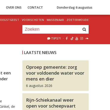
S
OVER ONS
CONTACT
Donderdag 6 augustus
OEGSTGEEST
·
VOORSCHOTEN
·
WASSENAAR
·
ZOETERWOUDE
TIPS?!
·
Je luistert nu naar
uur 1 van 0
LAATSTE NIEUWS
«
Vorig uur
Volgend uur
»
Oproep gemeente: zorg
voor voldoende water voor
st een
mens en dier
nder
6 augustus 2026
Rijn-Schiekanaal weer
de
open voor scheepvaart
inkel, de