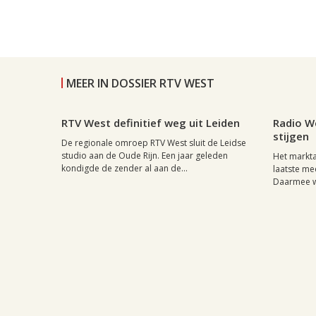
MEER IN DOSSIER RTV WEST
Leiden, 16 september 2004, 00:01
0
Leiden, 1
RTV West definitief weg uit Leiden
Radio W
stijgen
De regionale omroep RTV West sluit de Leidse
studio aan de Oude Rijn. Een jaar geleden
Het markta
kondigde de zender al aan de...
laatste me
Daarmee wo