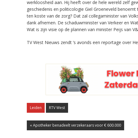
werkloosheid aan. Hij heeft over de hele wereld zelf ge
geschiedenis en politicologie Giel Groeneveld benoemt 
ten koste van de zorg? Dat zal collegaminister van Volk
dank afnemen. De schaduwminister van Verkeer en Waterst
Wat is zijn visie op de plannen van minister Peijs van 
TV West Nieuws zendt ’s avonds een reportage over He
Leiden
RTV West
« Apotheker benadeelt verzekeraars voor € 600.000