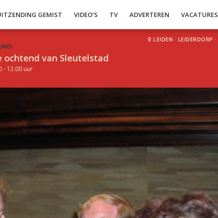
UITZENDING GEMIST
VIDEO’S
TV
ADVERTEREN
VACATURE
LEIDEN
·
LEIDERDORP
·
RAKS:
 ochtend van Sleutelstad
0 - 12.00 uur