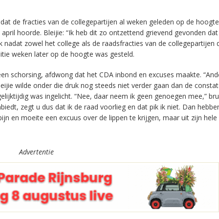
at de fracties van de collegepartijen al weken geleden op de hoogt
 april hoorde. Bleijie: “Ik heb dit zo ontzettend grievend gevonden dat
adat zowel het college als de raadsfracties van de collegepartijen 
itie weken later op de hoogte was gesteld.
een schorsing, afdwong dat het CDA inbond en excuses maakte. “And
jie wilde onder die druk nog steeds niet verder gaan dan de constat
elijktijdig was ingelicht. “Nee, daar neem ik geen genoegen mee,” bru
biedt, zegt u dus dat ik de raad voorlieg en dat pik ik niet. Dan hebb
ijn en moeite een excuus over de lippen te krijgen, maar uit zijn hel
Advertentie