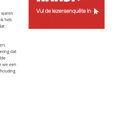
e waren
 ik heb
dat
ers
ering dat
lde
en we een
e houding