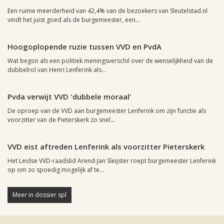
Een ruime meerderheid van 42,4% van de bezoekers van Sleutelstad.nl
vindt het juist goed als de burgemeester, een...
Leiden, 18 oktober 2004, 19:35
0
Hoogoplopende ruzie tussen VVD en PvdA
Wat begon als een politiek meningsverschil over de wenselijkheid van de
dubbelrol van Henri Lenferink als...
Leiden, 18 oktober 2004, 10:01
0
Pvda verwijt VVD 'dubbele moraal'
De oproep van de VVD aan burgemeester Lenferink om zijn functie als
voorzitter van de Pieterskerk zo snel...
Leiden, 14 oktober 2004, 00:17
0
VVD eist aftreden Lenferink als voorzitter Pieterskerk
Het Leidse VVD-raadslid Arend-Jan Sleijster roept burgemeester Lenferink
op om zo spoedig mogelijk af te...
Meer in dossier spl