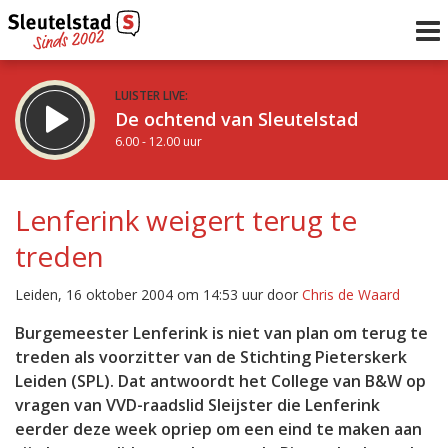
LUISTER LIVE:
De ochtend van Sleutelstad
6.00 - 12.00 uur
STRAKS:
De middag van Sleutelstad
Lenferink weigert terug te
12.00 - 17.00 uur
treden
uur 1 van 0
Vorig uur
Volgend uur
Leiden, 16 oktober 2004 om 14:53 uur door
Chris de Waard
Inklappen
Burgemeester Lenferink is niet van plan om terug te
treden als voorzitter van de Stichting Pieterskerk
Leiden (SPL). Dat antwoordt het College van B&W op
vragen van VVD-raadslid Sleijster die Lenferink
eerder deze week opriep om een eind te maken aan