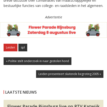
brede discussie over combinaties van maatschapppelijke en
bestuurlijke functies van college- en raadsleden in het algemeen.
Advertentie
Leiden
spl
« Politie stelt onderzoek in naar gestolen hond
Leiden presenteert sluitende begroting 2005 »
LAATSTE NIEUWS
Flower Parade Rijnsburg live op RTV Katwijk