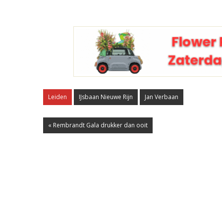
Leiden
IJsbaan Nieuwe Rijn
Jan Verbaan
« Rembrandt Gala drukker dan ooit