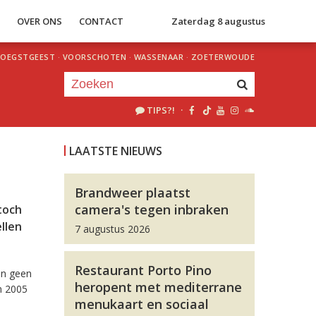
S
OVER ONS
CONTACT
Zaterdag 8 augustus
OEGSTGEEST
·
VOORSCHOTEN
·
WASSENAAR
·
ZOETERWOUDE
TIPS?!
·
Je luistert nu naar
uur 1 van 0
LAATSTE NIEUWS
«
Vorig uur
Volgend uur
»
Brandweer plaatst
camera's tegen inbraken
 toch
llen
7 augustus 2026
Restaurant Porto Pino
an geen
heropent met mediterrane
n 2005
menukaart en sociaal