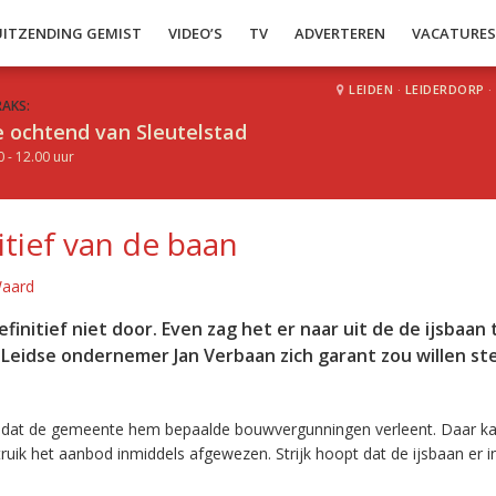
UITZENDING GEMIST
VIDEO’S
TV
ADVERTEREN
VACATURE
LEIDEN
·
LEIDERDORP
·
RAKS:
 ochtend van Sleutelstad
0 - 12.00 uur
itief van de baan
Waard
finitief niet door. Even zag het er naar uit de de ijsbaan
eidse ondernemer Jan Verbaan zich garant zou willen ste
t, dat de gemeente hem bepaalde bouwvergunningen verleent. Daar k
uik het aanbod inmiddels afgewezen. Strijk hoopt dat de ijsbaan er i