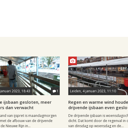
 januari 2023, 18:43
1
Leiden, 4 januari 2023, 11:10
e ijsbaan gesloten, meer
Regen en warme wind houd
rs dan verwacht
drijvende ijsbaan even gesl
and van ijspret is maandagmorgen
De drijvende ijsbaan is woensdagoc
met de afbouw van de drijvende
dicht. Dat komt door de regenval in 
de Nieuwe Rijn in...
van dinsdag op woensdag en de...