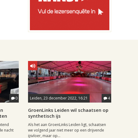
0
Leiden, 23 december 2022, 16:21
4
en
GroenLinks Leiden wil schaatsen op
oten
synthetisch ijs
htend
Als het aan GroenLinks Leiden ligt, schaatsen
de nacht
we volgend jaar niet meer op een drijvende
ijsvloer, maar op...