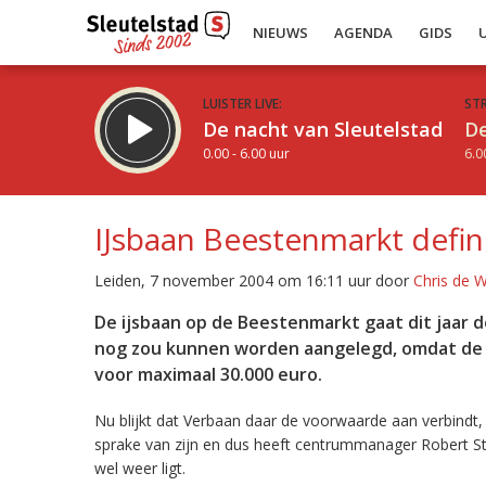
NIEUWS
AGENDA
GIDS
LUISTER LIVE:
ST
De nacht van Sleutelstad
De
0.00 - 6.00 uur
6.0
IJsbaan Beestenmarkt defin
Leiden, 7 november 2004 om 16:11 uur door
Chris de 
Inklappen
De ijsbaan op de Beestenmarkt gaat dit jaar de
nog zou kunnen worden aangelegd, omdat de L
voor maximaal 30.000 euro.
Nu blijkt dat Verbaan daar de voorwaarde aan verbind
sprake van zijn en dus heeft centrummanager Robert Str
wel weer ligt.