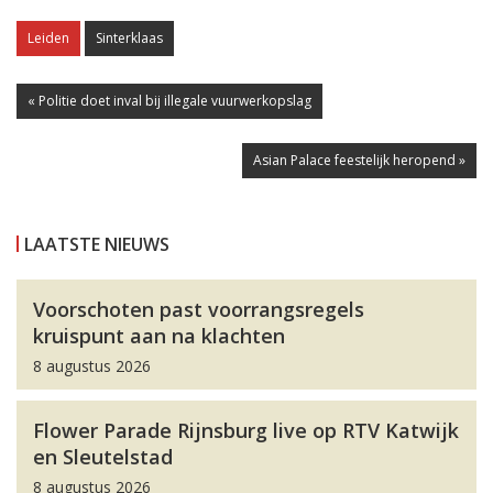
Leiden
Sinterklaas
« Politie doet inval bij illegale vuurwerkopslag
Asian Palace feestelijk heropend »
LAATSTE NIEUWS
Voorschoten past voorrangsregels
kruispunt aan na klachten
8 augustus 2026
Flower Parade Rijnsburg live op RTV Katwijk
en Sleutelstad
8 augustus 2026