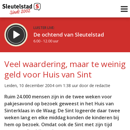
LUISTER LIVE:
De ochtend van Sleutelstad
6.00 - 12.00 uur
STRAKS:
De middag van Sleutelstad
Veel waardering, maar te weinig
12.00 - 17.00 uur
geld voor Huis van Sint
uur 1 van 0
Vorig uur
Volgend uur
Leiden, 10 december 2004 om 1:38 uur door de redactie
Inklappen
Ruim 24.000 mensen zijn in de twee weken voor
pakjesavond op bezoek geweest in het Huis van
Sinterklaas in de Waag. De Sint logeerde daar twee
weken lang en elke middag konden de kinderen bij
hem op bezoek. Omdat ook de Sint met zijn tijd