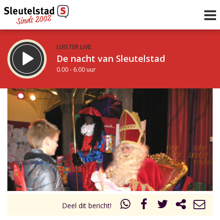
LUISTER LIVE:
De nacht van Sleutelstad
0.00 - 6.00 uur
STRAKS:
De ochtend van Sleutelstad
6.00 - 12.00 uur
uur 1 van 0
Vorig uur
Volgend uur
Inklappen
Deel dit bericht!