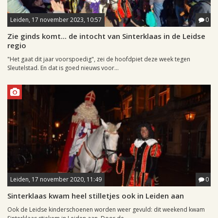
Leiden, 17 november 2023, 10:57
0
Zie ginds komt... de intocht van Sinterklaas in de Leidse
regio
"Het gaat dit jaar voorspoedig", zei de hoofdpiet deze week tegen
Sleutelstad. En dat is goed nieuws voor...
Leiden, 17 november 2020, 11:49
0
Sinterklaas kwam heel stilletjes ook in Leiden aan
Ook de Leidse kinderschoenen worden weer gevuld: dit weekend kwam