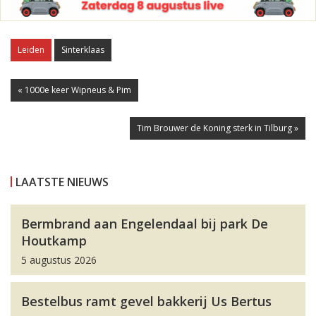
Leiden
Sinterklaas
« 1000e keer Wipneus & Pim
Tim Brouwer de Koning sterk in Tilburg »
LAATSTE NIEUWS
Bermbrand aan Engelendaal bij park De
Houtkamp
5 augustus 2026
Bestelbus ramt gevel bakkerij Us Bertus