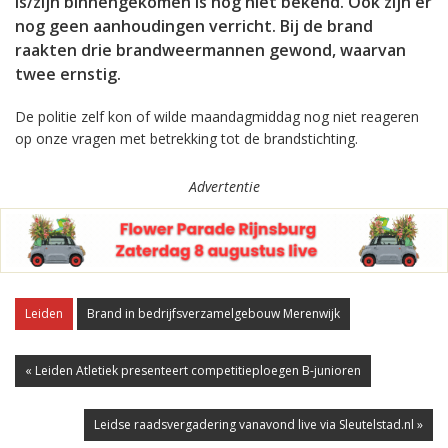
is/zijn binnengekomen is nog niet bekend. Ook zijn er
nog geen aanhoudingen verricht. Bij de brand
raakten drie brandweermannen gewond, waarvan
twee ernstig.
De politie zelf kon of wilde maandagmiddag nog niet reageren
op onze vragen met betrekking tot de brandstichting.
Advertentie
Leiden
Brand in bedrijfsverzamelgebouw Merenwijk
« Leiden Atletiek presenteert competitieploegen B-junioren
Leidse raadsvergadering vanavond live via Sleutelstad.nl »