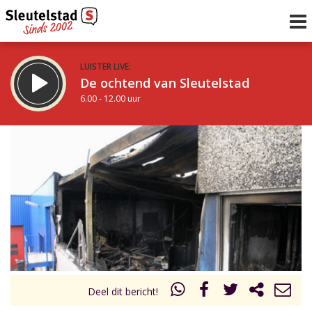
LUISTER LIVE:
De ochtend van Sleutelstad
6.00 - 12.00 uur
STRAKS:
De middag van Sleutelstad
12.00 - 17.00 uur
uur 1 van 0
Vorig uur
Volgend uur
Inklappen
Deel dit bericht!