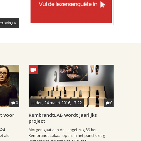
eroving »
0
Leiden, 24 maart 2016, 17:22
0
t voor
RembrandtLAB wordt jaarlijks
project
624
Morgen gaat aan de Langebrug 89 het
et als
Rembrandt Lokaal open. In het pand kreeg