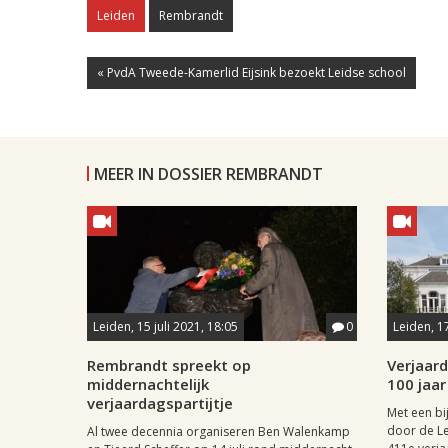
Leiden
Rembrandt
« PvdA Tweede-Kamerlid Eijsink bezoekt Leidse school
MEER IN DOSSIER REMBRANDT
Leiden, 15 juli 2021, 18:05
0
Leiden, 17
Rembrandt spreekt op
Verjaar
middernachtelijk
100 jaar 
verjaardagspartijtje
Met een bi
door de Le
Al twee decennia organiseren Ben Walenkamp