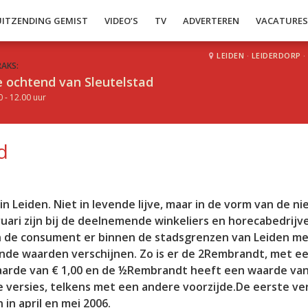
UITZENDING GEMIST
VIDEO’S
TV
ADVERTEREN
VACATURE
LEIDEN
·
LEIDERDORP
·
RAKS:
 ochtend van Sleutelstad
0 - 12.00 uur
d
n Leiden. Niet in levende lijve, maar in de vorm van de n
uari zijn bij de deelnemende winkeliers en horecabedrijv
n de consument er binnen de stadsgrenzen van Leiden m
lende waarden verschijnen. Zo is er de 2Rembrandt, met e
arde van € 1,00 en de ½Rembrandt heeft een waarde van 
e versies, telkens met een andere voorzijde.De eerste ve
n april en mei 2006.