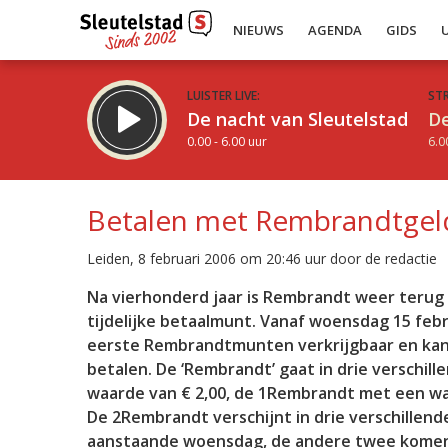
NIEUWS
AGENDA
GIDS
LUISTER LIVE:
ST
De nacht van Sleutelstad
De
0.00 - 6.00 uur
6.0
Betalen met Rembrandtgel
Leiden, 8 februari 2006 om 20:46 uur door de redactie
Inklappen
Na vierhonderd jaar is Rembrandt weer terug i
tijdelijke betaalmunt. Vanaf woensdag 15 febr
eerste Rembrandt­munten verkrijgbaar en ka
betalen. De ‘Rembrandt’ gaat in drie verschil
waarde van € 2,00, de 1Rembrandt met een wa
De 2Rembrandt verschijnt in drie verschillend
aanstaande woensdag, de andere twee komen i