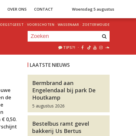
S
OVER ONS
CONTACT
Woensdag 5 augustus
OEGSTGEEST
·
VOORSCHOTEN
·
WASSENAAR
·
ZOETERWOUDE
TIPS?!
·
Je luistert nu naar
uur 1 van 0
LAATSTE NIEUWS
«
Vorig uur
Volgend uur
»
Bermbrand aan
Engelendaal bij park De
ieuwe
Houtkamp
en de
ee
5 augustus 2026
en
€ 0,50.
Bestelbus ramt gevel
rschijnt
bakkerij Us Bertus