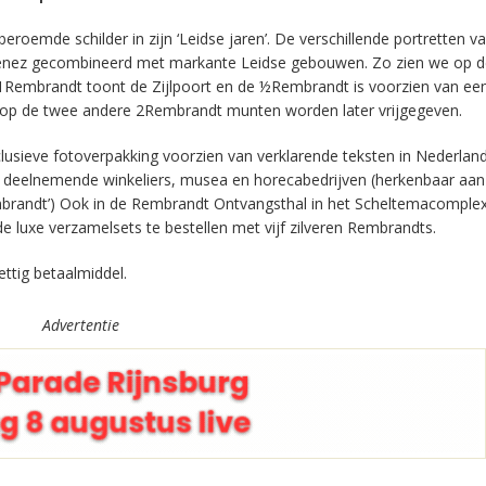
roemde schilder in zijn ‘Leidse jaren’. De verschillende portretten v
enez gecombineerd met markante Leidse gebouwen. Zo zien we op d
Rembrandt toont de Zijlpoort en de ½Rembrandt is voorzien van ee
 op de twee andere 2Rembrandt munten worden later vrijgegeven.
lusieve fotoverpakking voorzien van verklarende teksten in Nederlan
a de deelnemende winkeliers, musea en horecabedrijven (herkenbaar aan
mbrandt’) Ook in de Rembrandt Ontvangsthal in het Scheltemacomplex
 de luxe verzamelsets te bestellen met vijf zilveren Rembrandts.
ttig betaalmiddel.
Advertentie