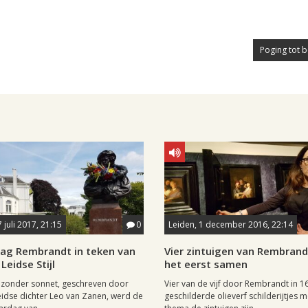
Poging tot b
 juli 2017, 21:15
0
Leiden, 1 december 2016, 22:14
dag Rembrandt in teken van
Vier zintuigen van Rembrand
Leidse Stijl
het eerst samen
jzonder sonnet, geschreven door
Vier van de vijf door Rembrandt in 1
idse dichter Leo van Zanen, werd de
geschilderde olieverf schilderijtjes m