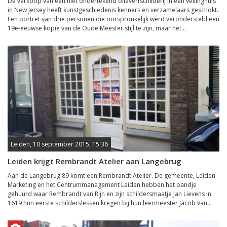
De verkoop van een niet ondertekend olieverfschilderij in een veilinghuis
in New Jersey heeft kunstgeschiedenis kenners en verzamelaars geschokt.
Een portret van drie personen die oorspronkelijk werd verondersteld een
19e-eeuwse kopie van de Oude Meester stijl te zijn, maar het...
Leiden, 10 september 2015, 15:36
Leiden krijgt Rembrandt Atelier aan Langebrug
Aan de Langebrug 89 komt een Rembrandt Atelier. De gemeente, Leiden
Marketing en het Centrummanagement Leiden hebben het pandje
gehuurd waar Rembrandt van Rijn en zijn schildersmaatje Jan Lievens in
1619 hun eerste schilderslessen kregen bij hun leermeester Jacob van...