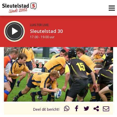
LUISTER LIVE:
Sleutelstad 30
17.00 - 19.00 uur
STRAKS:
De avond van Sleutelstad
19.00 - 0.00 uur
uur 1 van 0
Vorig uur
Volgend uur
Inklappen
Deel dit bericht!