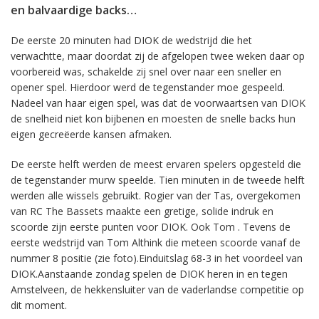
en balvaardige backs…
De eerste 20 minuten had DIOK de wedstrijd die het
verwachtte, maar doordat zij de afgelopen twee weken daar op
voorbereid was, schakelde zij snel over naar een sneller en
opener spel. Hierdoor werd de tegenstander moe gespeeld.
Nadeel van haar eigen spel, was dat de voorwaartsen van DIOK
de snelheid niet kon bijbenen en moesten de snelle backs hun
eigen gecreëerde kansen afmaken.
De eerste helft werden de meest ervaren spelers opgesteld die
de tegenstander murw speelde. Tien minuten in de tweede helft
werden alle wissels gebruikt. Rogier van der Tas, overgekomen
van RC The Bassets maakte een gretige, solide indruk en
scoorde zijn eerste punten voor DIOK. Ook Tom . Tevens de
eerste wedstrijd van Tom Althink die meteen scoorde vanaf de
nummer 8 positie (zie foto).Einduitslag 68-3 in het voordeel van
DIOK.Aanstaande zondag spelen de DIOK heren in en tegen
Amstelveen, de hekkensluiter van de vaderlandse competitie op
dit moment.