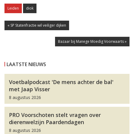
Leiden
diok
« SP Statenfractie wil veiliger dijken
Bazaar bij Manege Moedig Voorwaarts »
LAATSTE NIEUWS
Voetbalpodcast 'De mens achter de bal'
met Jaap Visser
8 augustus 2026
PRO Voorschoten stelt vragen over
dierenwelzijn Paardendagen
8 augustus 2026