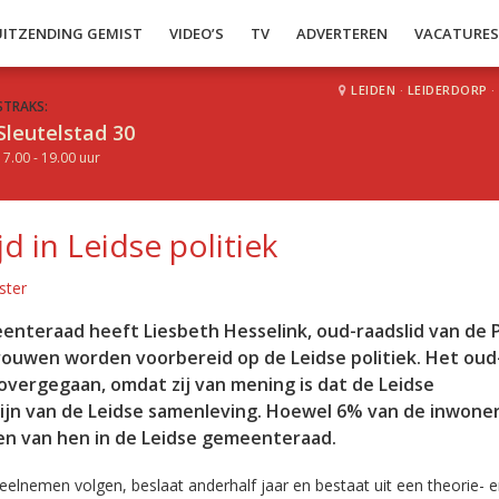
UITZENDING GEMIST
VIDEO’S
TV
ADVERTEREN
VACATURE
LEIDEN
·
LEIDERDORP
·
STRAKS:
Sleutelstad 30
17.00 - 19.00 uur
 in Leidse politiek
ster
eenteraad heeft Liesbeth Hesselink, oud-raadslid van de 
rouwen worden voorbereid op de Leidse politiek. Het oud
 overgegaan, omdat zij van mening is dat de Leidse
jn van de Leidse samenleving. Hoewel 6% van de inwone
een van hen in de Leidse gemeenteraad.
eelnemen volgen, beslaat anderhalf jaar en bestaat uit een theorie- 