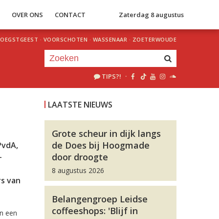
S
OVER ONS
CONTACT
Zaterdag 8 augustus
OEGSTGEEST
·
VOORSCHOTEN
·
WASSENAAR
·
ZOETERWOUDE
TIPS?!
·
Je luistert nu naar
uur 1 van 0
LAATSTE NIEUWS
«
Vorig uur
Volgend uur
»
Grote scheur in dijk langs
de Does bij Hoogmade
PvdA,
door droogte
-
8 augustus 2026
rs van
Belangengroep Leidse
coffeeshops: 'Blijf in
en een