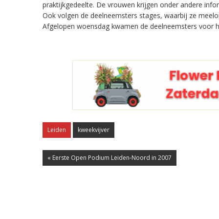
praktijkgedeelte. De vrouwen krijgen onder andere info
Ook volgen de deelneemsters stages, waarbij ze meelo
Afgelopen woensdag kwamen de deelneemsters voor het
Leiden
kweekvijver
« Eerste Open Podium Leiden-Noord in 2007