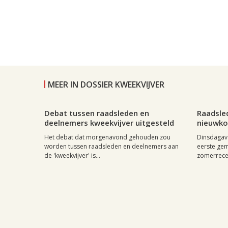
MEER IN DOSSIER KWEEKVIJVER
Leiden, 3 september 2007, 15:19
0
Leiden, 2
Debat tussen raadsleden en
Raadsled
deelnemers kweekvijver uitgesteld
nieuwk
Het debat dat morgenavond gehouden zou
Dinsdagavo
worden tussen raadsleden en deelnemers aan
eerste ge
de 'kweekvijver' is...
zomerreces