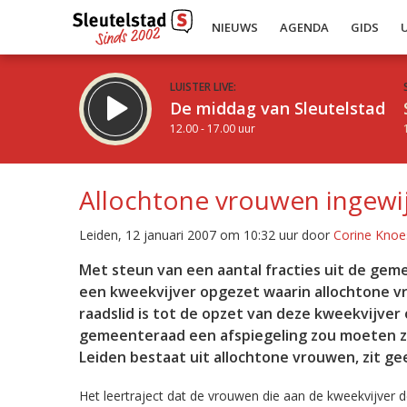
NIEUWS
AGENDA
GIDS
LUISTER LIVE:
De middag van Sleutelstad
12.00 - 17.00 uur
Allochtone vrouwen ingewijd
Leiden, 12 januari 2007 om 10:32 uur door
Corine Knoe
Inklappen
Met steun van een aantal fracties uit de gem
een kweekvijver opgezet waarin allochtone v
raadslid is tot de opzet van deze kweekvijver
gemeenteraad een afspiegeling zou moeten zi
Leiden bestaat uit allochtone vrouwen, zit g
Het leertraject dat de vrouwen die aan de kweekvijver d