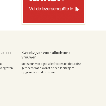
0
Leiden, 30 augustus 2006, 14:14
0
 Leidse
Kweekvijver voor allochtone
vrouwen
at
Met steun van bijna alle fracties uit de Leidse
 vergroten
gemeenteraad wordt er een leertraject
opgezet voor allochtone...