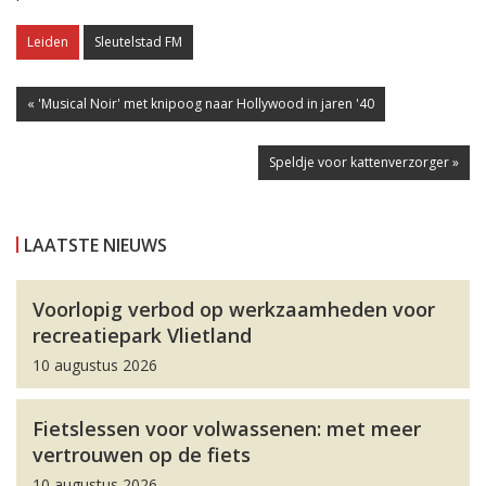
Leiden
Sleutelstad FM
« 'Musical Noir' met knipoog naar Hollywood in jaren '40
Speldje voor kattenverzorger »
LAATSTE NIEUWS
Voorlopig verbod op werkzaamheden voor
recreatiepark Vlietland
10 augustus 2026
Fietslessen voor volwassenen: met meer
vertrouwen op de fiets
10 augustus 2026