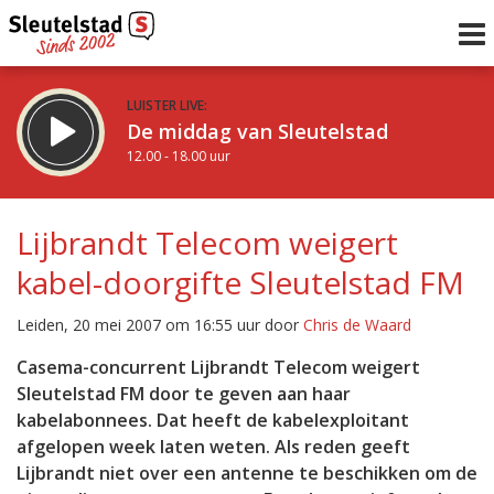
LUISTER LIVE:
De middag van Sleutelstad
12.00 - 18.00 uur
STRAKS:
De avond van Sleutelstad
Lijbrandt Telecom weigert
18.00 - 21.00 uur
kabel-doorgifte Sleutelstad FM
uur 1 van 0
Vorig uur
Volgend uur
Leiden, 20 mei 2007 om 16:55 uur door
Chris de Waard
Inklappen
Casema-concurrent Lijbrandt Telecom weigert
Sleutelstad FM door te geven aan haar
kabelabonnees. Dat heeft de kabelexploitant
afgelopen week laten weten. Als reden geeft
Lijbrandt niet over een antenne te beschikken om de