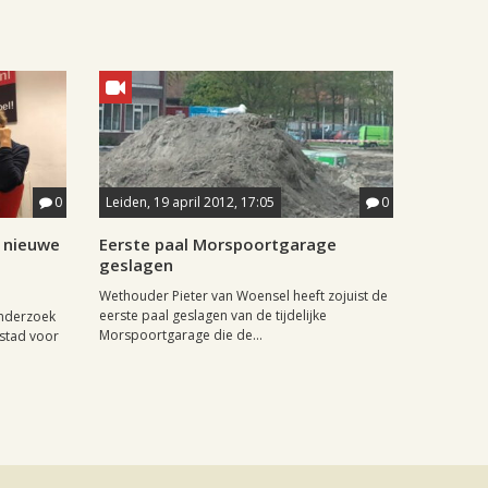
0
Leiden, 19 april 2012, 17:05
0
r nieuwe
Eerste paal Morspoortgarage
geslagen
Wethouder Pieter van Woensel heeft zojuist de
eerste paal geslagen van de tijdelijke
onderzoek
Morspoortgarage die de...
 stad voor