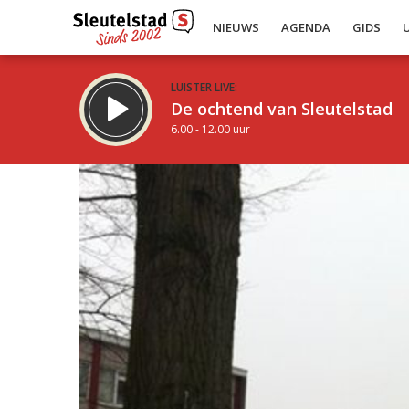
NIEUWS
AGENDA
GIDS
LUISTER LIVE:
De ochtend van Sleutelstad
6.00 - 12.00 uur
Inklappen