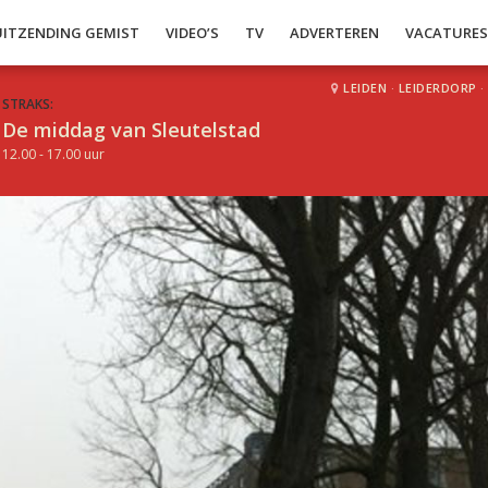
UITZENDING GEMIST
VIDEO’S
TV
ADVERTEREN
VACATURE
LEIDEN
·
LEIDERDORP
·
STRAKS:
De middag van Sleutelstad
12.00 - 17.00 uur