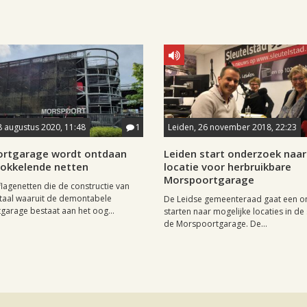
8 augustus 2020, 11:48
1
Leiden, 26 november 2018, 22:23
rtgarage wordt ontdaan
Leiden start onderzoek naa
rokkelende netten
locatie voor herbruikbare
Morspoortgarage
agenetten die de constructie van
taal waaruit de demontabele
De Leidse gemeenteraad gaat een 
arage bestaat aan het oog...
starten naar mogelijke locaties in de
de Morspoortgarage. De...