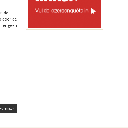
in de
ep door de
n er geen
 vermist »