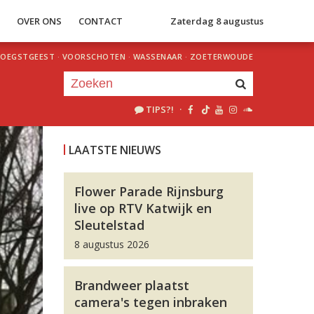
S
OVER ONS
CONTACT
Zaterdag 8 augustus
OEGSTGEEST
·
VOORSCHOTEN
·
WASSENAAR
·
ZOETERWOUDE
TIPS?!
·
Je luistert nu naar
uur 1 van 0
LAATSTE NIEUWS
«
Vorig uur
Volgend uur
»
Flower Parade Rijnsburg
live op RTV Katwijk en
Sleutelstad
8 augustus 2026
Brandweer plaatst
camera's tegen inbraken