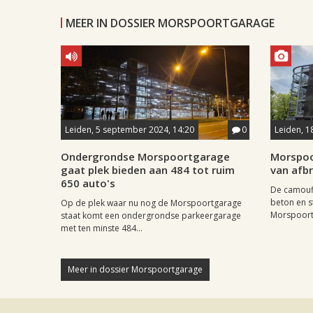
MEER IN DOSSIER MORSPOORTGARAGE
Leiden, 5 september 2024, 14:20
0
Leiden, 1
Ondergrondse Morspoortgarage
Morspoo
gaat plek bieden aan 484 tot ruim
van afb
650 auto's
De camoufl
beton en s
Op de plek waar nu nog de Morspoortgarage
Morspoortg
staat komt een ondergrondse parkeergarage
met ten minste 484...
Meer in dossier Morspoortgarage