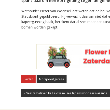
spant daarom een kort geding tegen de geme
Wethouder Pieter van Woensel laat weten dat de bouwv
Stadskrant gepubliceerd. Hij verwacht daarom niet dat e
kapvergunning haalt, betekent dat al snel maanden uits
bomen worden gekapt.
Leiden
Morspoortgarage
« Veel te beleven bij Leidse musea tijdens voorjaarsvakantie