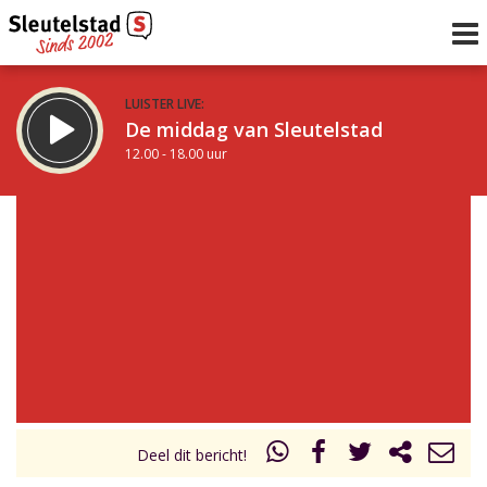
LUISTER LIVE:
De middag van Sleutelstad
12.00 - 18.00 uur
STRAKS:
De vrijdagavond met Keanu
18.00 - 19.00 uur
uur 1 van 0
Vorig uur
Volgend uur
Inklappen
Deel dit bericht!