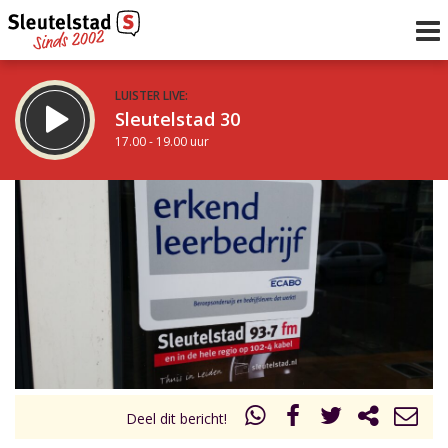
LUISTER LIVE:
Sleutelstad 30
17.00 - 19.00 uur
STRAKS:
De avond van Sleutelstad
19.00 - 0.00 uur
uur 1 van 0
Vorig uur
Volgend uur
Inklappen
Deel dit bericht!