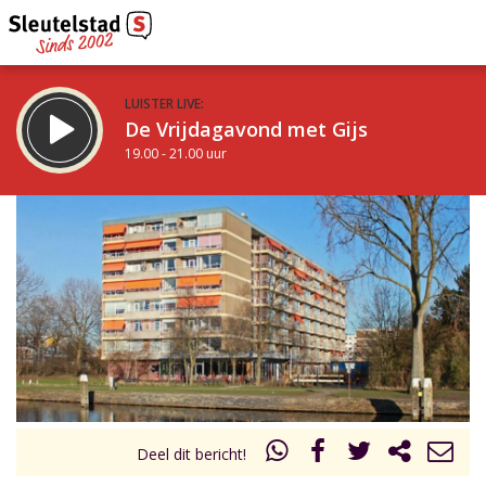
LUISTER LIVE:
De Vrijdagavond met Gijs
19.00 - 21.00 uur
STRAKS:
De avond van Sleutelstad
21.00 - 0.00 uur
uur 1 van 0
Vorig uur
Volgend uur
Inklappen
Deel dit bericht!