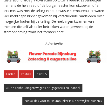
Gisteravond vroeg VVD-fractievoorzitter Frederik Zevenbergen
namens de hele raad of de burgemeester kon uitzoeken of er
iets mis was met de telling in het bewuste stembureau. Er waren
vier meldingen binnengekomen bij verschillende raadsleden over
mogelijke fouten bij de telling. De meldingen kwamen van
mensen die zelf als teller betrokken waren geweest bij de
stemopneming zoals het formeel heet.
Advertentie
Leiden
Politiek
ps2015
« Drie aanhoudingen wegens drugsgebruik en -handel
Nieuw dak voor museumbunker in Noordwijkse duinen »