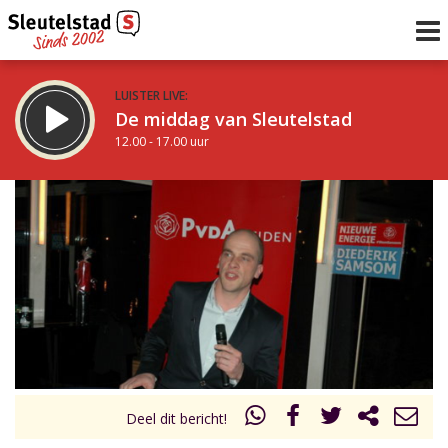
LUISTER LIVE:
De middag van Sleutelstad
12.00 - 17.00 uur
STRAKS:
Sleutelstad 30
17.00 - 19.00 uur
uur 1 van 0
Vorig uur
Volgend uur
Inklappen
Deel dit bericht!