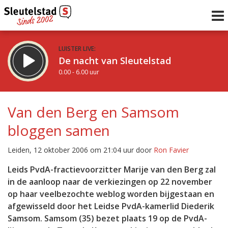
LUISTER LIVE:
De nacht van Sleutelstad
0.00 - 6.00 uur
STRAKS:
De ochtend van Sleutelstad
Van den Berg en Samsom
6.00 - 12.00 uur
bloggen samen
uur 1 van 0
Vorig uur
Volgend uur
Leiden, 12 oktober 2006 om 21:04 uur door
Ron Favier
Inklappen
Leids PvdA-fractievoorzitter Marije van den Berg zal
in de aanloop naar de verkiezingen op 22 november
op haar veelbezochte weblog worden bijgestaan en
afgewisseld door het Leidse PvdA-kamerlid Diederik
Samsom. Samsom (35) bezet plaats 19 op de PvdA-