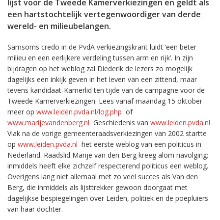
lijst voor de Tweede Kamerverkiezingen en geldt als
een hartstochtelijk vertegenwoordiger van derde
wereld- en milieubelangen.
Samsoms credo in de PvdA verkiezingskrant luidt ‘een beter
milieu en een eerlijkere verdeling tussen arm en rijk’. In zijn
bijdragen op het weblog zal Diederik de lezers zo mogelijk
dagelijks een inkijk geven in het leven van een zittend, maar
tevens kandidaat-Kamerlid ten tijde van de campagne voor de
Tweede Kamerverkiezingen. Lees vanaf maandag 15 oktober
meer op
www.leiden.pvda.nl/log.php
of
www.marijevandenberg.nl
Geschiedenis van
www.leiden.pvda.nl
Vlak na de vorige gemeenteraadsverkiezingen van 2002 startte
op
www.leiden.pvda.nl
het eerste weblog van een politicus in
Nederland. Raadslid Marije van den Berg kreeg alom navolging:
inmiddels heeft elke zichzelf respecterend politicus een weblog.
Overigens lang niet allemaal met zo veel succes als Van den
Berg, die inmiddels als lijsttrekker gewoon doorgaat met
dagelijkse bespiegelingen over Leiden, politiek en de poepluiers
van haar dochter.