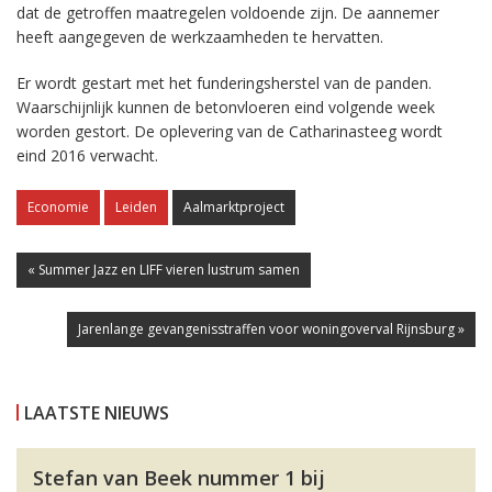
dat de getroffen maatregelen voldoende zijn. De aannemer
heeft aangegeven de werkzaamheden te hervatten.
Er wordt gestart met het funderingsherstel van de panden.
Waarschijnlijk kunnen de betonvloeren eind volgende week
worden gestort. De oplevering van de Catharinasteeg wordt
eind 2016 verwacht.
Economie
Leiden
Aalmarktproject
« Summer Jazz en LIFF vieren lustrum samen
Jarenlange gevangenisstraffen voor woningoverval Rijnsburg »
LAATSTE NIEUWS
Stefan van Beek nummer 1 bij