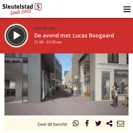
LUISTER LIVE:
De avond met Lucas Boogaard
21.00 - 23.00 uur
STRAKS:
De avond van Sleutelstad
23.00 - 0.00 uur
uur 1 van 0
Vorig uur
Volgend uur
Inklappen
Deel dit bericht!