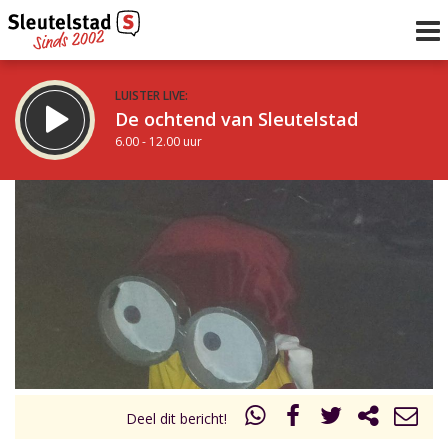
LUISTER LIVE:
De ochtend van Sleutelstad
6.00 - 12.00 uur
STRAKS:
De middag van Sleutelstad
12.00 - 17.00 uur
uur 1 van 0
Vorig uur
Volgend uur
Inklappen
Deel dit bericht!