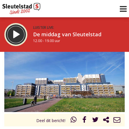
LUISTER LIVE:
De middag van Sleutelstad
12.00 - 19.00 uur
STRAKS:
De avond van Sleutelstad
19.00 - 22.00 uur
uur 1 van 0
Vorig uur
Volgend uur
Inklappen
Deel dit bericht!