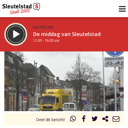
LUISTER LIVE:
De middag van Sleutelstad
12.00 - 18.00 uur
STRAKS:
De vrijdagavond met Keanu
18.00 - 19.00 uur
uur 1 van 0
Vorig uur
Volgend uur
Inklappen
Deel dit bericht!