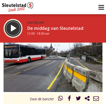
LUISTER LIVE:
De middag van Sleutelstad
12.00 - 18.00 uur
STRAKS:
De avond van Sleutelstad
18.00 - 21.00 uur
uur 1 van 0
Vorig uur
Volgend uur
Inklappen
Deel dit bericht!