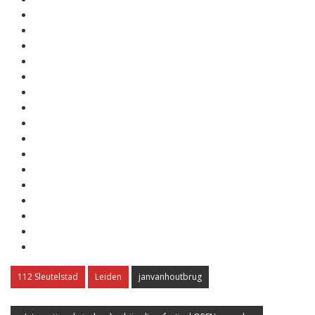
112 Sleutelstad
Leiden
janvanhoutbrug