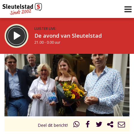
LUISTER LIVE:
De avond van Sleutelstad
21.00 - 0.00 uur
STRAKS:
De nacht van Sleutelstad
0.00 - 6.00 uur
uur 1 van 0
Vorig uur
Volgend uur
Inklappen
Deel dit bericht!