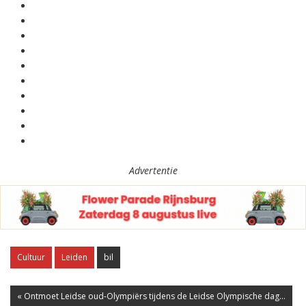
Advertentie
Cultuur
Leiden
bil
« Ontmoet Leidse oud-Olympiërs tijdens de Leidse Olympische dag...