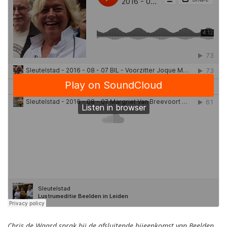
Chris de Waard sprak bij de afsluitende bijeenkomst van Beelden