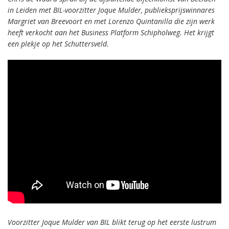
in Leiden met BIL-voorzitter Joque Mulder, publieksprijswinnares
Margriet van Breevoort en met Lorenzo Quintanilla die zijn werk
heeft verkocht aan het Business Platform Schipholweg. Het krijgt
een plekje op het Schuttersveld.
Voorzitter Joque Mulder van BIL blikt terug op het eerste lustrum