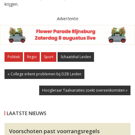
krijgen.
Advertentie
Politiek
Regio
Sport
Schaatshal Leiden
« College erkent problemen bij DZB Leiden
Hoogleraar Taalvariaties zoekt overeenkomsten »
LAATSTE NIEUWS
Voorschoten past voorrangsregels