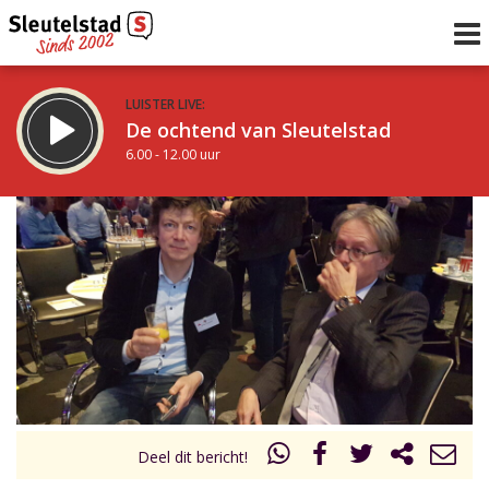
LUISTER LIVE:
De ochtend van Sleutelstad
6.00 - 12.00 uur
STRAKS:
De middag van Sleutelstad
12.00 - 17.00 uur
uur 1 van 0
Vorig uur
Volgend uur
Inklappen
Deel dit bericht!