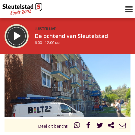
LUISTER LIVE:
De ochtend van Sleutelstad
6.00 - 12.00 uur
STRAKS:
De middag van Sleutelstad
12.00 - 19.00 uur
uur 1 van 0
Vorig uur
Volgend uur
Inklappen
Deel dit bericht!