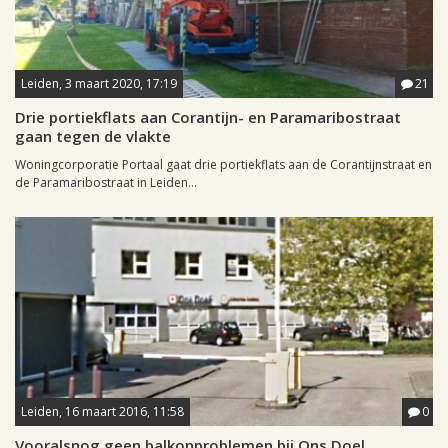
Leiden, 3 maart 2020, 17:19
21
Drie portiekflats aan Corantijn- en Paramaribostraat
gaan tegen de vlakte
Woningcorporatie Portaal gaat drie portiekflats aan de Corantijnstraat en
de Paramaribostraat in Leiden...
Leiden, 16 maart 2016, 11:58
0
Vooralsnog geen balkonproblemen bij Ons Doel