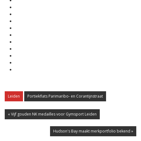
Leiden
Portiekflats Parimaribo- en Corantijnstraat
« Vijf gouden NK medailles voor Gymsport Leiden
Hudson's Bay maakt merkportfolio bekend »