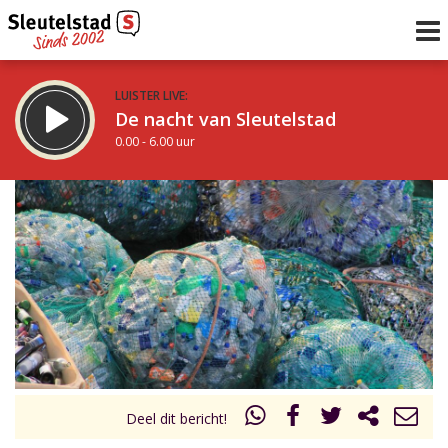
LUISTER LIVE:
De nacht van Sleutelstad
0.00 - 6.00 uur
STRAKS:
De ochtend van Sleutelstad
6.00 - 12.00 uur
uur 1 van 0
Vorig uur
Volgend uur
Inklappen
Deel dit bericht!