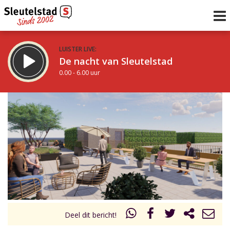
LUISTER LIVE:
De nacht van Sleutelstad
0.00 - 6.00 uur
STRAKS:
De ochtend van Sleutelstad
6.00 - 12.00 uur
uur 1 van 0
Vorig uur
Volgend uur
Inklappen
Deel dit bericht!