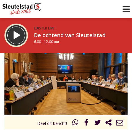
LUISTER LIVE:
De ochtend van Sleutelstad
6.00 - 12.00 uur
STRAKS:
De middag van Sleutelstad
12.00 - 18.00 uur
uur 1 van 0
Vorig uur
Volgend uur
Inklappen
Deel dit bericht!