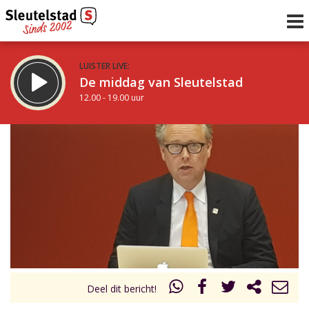
LUISTER LIVE:
De middag van Sleutelstad
12.00 - 19.00 uur
STRAKS:
De avond van Sleutelstad
19.00 - 22.00 uur
uur 1 van 0
Vorig uur
Volgend uur
Inklappen
Deel dit bericht!