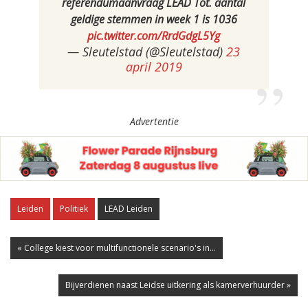
referendumaanvraag LEAD Tot. aantal
geldige stemmen in week 1 is 1036
pic.twitter.com/RrdGdgL5Yg
— Sleutelstad (@Sleutelstad)
23
april 2019
Advertentie
Leiden
Politiek
LEAD Leiden
« College kiest voor multifunctionele scenario's in...
Bijverdienen naast Leidse uitkering als kamerverhuurder »