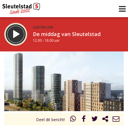
LUISTER LIVE:
De middag van Sleutelstad
12.00 - 18.00 uur
STRAKS:
De avond van Sleutelstad
18.00 - 19.00 uur
uur 1 van 0
Vorig uur
Volgend uur
Inklappen
Deel dit bericht!