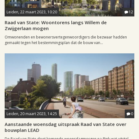
Leiden, 22 maart 2023, 10:20
12
Raad van State: Woontorens langs Willem de
Zwijgerlaan mogen
Omwonenden en bewonersvertegenwoordigers die bezwaar hadden
gemaakt tegen het bestemmingsplan dat de bouw van...
Leiden, 20 maart 2023, 14:25
0
Aanstaande woensdag uitspraak Raad van State over
bouwplan LEAD
De Raad van State doet komende woensdagmorgen na flink wat uitstel