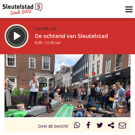
LUISTER LIVE:
De ochtend van Sleutelstad
6.00 - 12.00 uur
STRAKS:
De middag van Sleutelstad
12.00 - 19.00 uur
uur 1 van 0
Vorig uur
Volgend uur
Inklappen
Deel dit bericht!