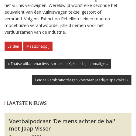
het vuilnis verdwijnen. Wereldwijd wordt elke seconde het
equivalent van één vuilniswagen textiel gestort of
verbrand. Volgens Extinction Rebellion Leiden moeten
modehuizen verantwoordelijkheid nemen voor het
verduurzamen van de industrie.
Leiden
Maatschappij
« Thaise olifantenactivist spreekt in Kijkhuis bij eenmalige...
Leidse Rembrandtdagen voortaan jaarlijks spektakel »
LAATSTE NIEUWS
Voetbalpodcast 'De mens achter de bal'
met Jaap Visser