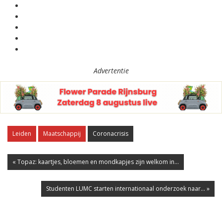
Advertentie
Leiden
Maatschappij
Coronacrisis
« Topaz: kaartjes, bloemen en mondkapjes zijn welkom in...
Studenten LUMC starten internationaal onderzoek naar... »