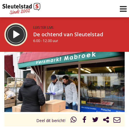
LUISTER LIVE:
De ochtend van Sleutelstad
6.00 - 12.00 uur
STRAKS:
De middag van Sleutelstad
12.00 - 18.00 uur
uur 1 van 0
Vorig uur
Volgend uur
Inklappen
Deel dit bericht!