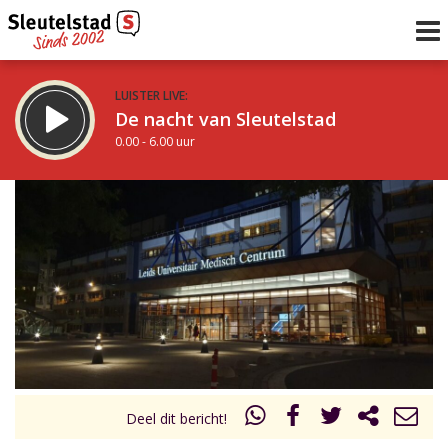
LUISTER LIVE:
De nacht van Sleutelstad
0.00 - 6.00 uur
STRAKS:
De ochtend van Sleutelstad
6.00 - 12.00 uur
uur 1 van 0
Vorig uur
Volgend uur
Inklappen
Deel dit bericht!