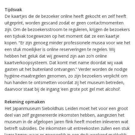
Tijdsvak
De kaartjes die de bezoeker online heeft gekocht en zelf heeft
uitgeprint, worden gescand zodat er geen contactmomenten
zijn. Om de bezoekersstroom te reguleren, krijgen de bezoekers
een tijdvak toegewezen op het moment dat ze een kaartje
kopen. “Er zijn genoeg minder professionele musea voor wie het
een stuk moeilijker is online reserveringen te regelen. Wij
hebben het geluk dat wij gewend zijn aan zo’n online
kaartverkoopsysteem. Dat komt met name doordat wij vaak
gasten uit het buitenland ontvangen.” Verder worden de nodige
hygiëne-maatregelen genomen, zo zijn bezoekers verplicht om
hun handen te ontsmetten voordat zij het museum betreden,
daarvoor staat bij de ingang ‘een grote pot gel met alcohol’.
Rekening opmaken
Het Japanmuseum Sieboldhuis Leiden moet het voor een groot
deel van zelf gegenereerde inkomsten hebben, aangezien het
museum in de afgelopen jaren flink heeft moeten inleveren wat
betreft subsidies. De inkomsten uit entreekosten zullen een stuk
lager liggen; waar er gewoonlijk in een druk weekend makkelijk