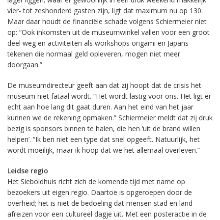
vier- tot zeshonderd gasten zijn, ligt dat maximum nu op 130.
Maar daar houdt de financiële schade volgens Schiermeier niet
op: “Ook inkomsten uit de museumwinkel vallen voor een groot
deel weg en activiteiten als workshops origami en Japans
tekenen die normaal geld opleveren, mogen niet meer
doorgaan.”
De museumdirecteur geeft aan dat zij hoopt dat de crisis het
museum niet fataal wordt. “Het wordt lastig voor ons. Het ligt er
echt aan hoe lang dit gaat duren. Aan het eind van het jaar
kunnen we de rekening opmaken.” Schiermeier meldt dat zij druk
bezig is sponsors binnen te halen, die hen ‘uit de brand willen
helpen’. “Ik ben niet een type dat snel opgeeft. Natuurlijk, het
wordt moeilijk, maar ik hoop dat we het allemaal overleven.”
Leidse regio
Het Sieboldhuis richt zich de komende tijd met name op
bezoekers uit eigen regio. Daartoe is opgeroepen door de
overheid; het is niet de bedoeling dat mensen stad en land
afreizen voor een cultureel dagje uit. Met een posteractie in de