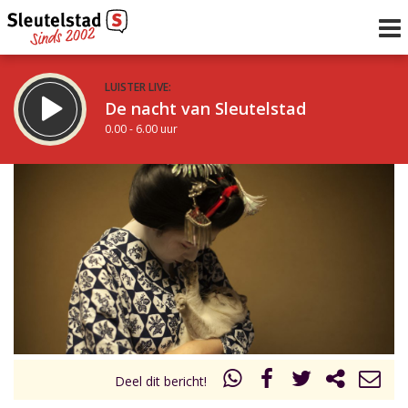
LUISTER LIVE:
De nacht van Sleutelstad
0.00 - 6.00 uur
STRAKS:
De ochtend van Sleutelstad
6.00 - 12.00 uur
uur 1 van 0
Vorig uur
Volgend uur
Inklappen
Deel dit bericht!