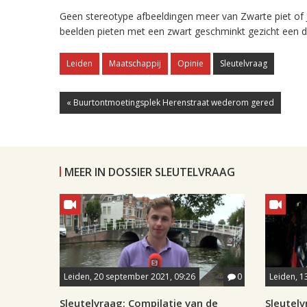
Geen stereotype afbeeldingen meer van Zwarte piet of
beelden pieten met een zwart geschminkt gezicht een di
Leiden
Maatschappij
Opinie
Sleutelvraag
« Buurtontmoetingsplek Herenstraat wederom gered
MEER IN DOSSIER SLEUTELVRAAG
Leiden, 20 september 2021, 09:26
0
Leiden, 1
Sleutelvraag: Compilatie van de
Sleutel