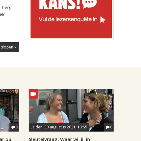
erberg
eld.
 slopen »
0
Leiden, 30 augustus 2021, 10:55
0
ar op
Sleutelvraag: Waar wil jij in