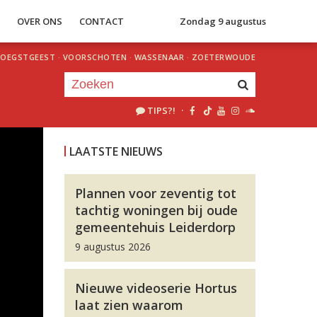
S
OVER ONS
CONTACT
Zondag 9 augustus
OEGSTGEEST
·
VOORSCHOTEN
·
WASSENAAR
·
ZOETERWOUDE
TIPS?!
·
Je luistert nu naar
uur 1 van 0
LAATSTE NIEUWS
«
Vorig uur
Volgend uur
»
Plannen voor zeventig tot
tachtig woningen bij oude
gemeentehuis Leiderdorp
9 augustus 2026
Nieuwe videoserie Hortus
laat zien waarom