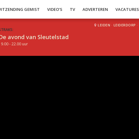
UITZENDING GEMIST
VIDEO’S
TV
ADVERTEREN
VACATURE
LEIDEN
·
LEIDERDORP
·
STRAKS:
De avond van Sleutelstad
19.00 - 22.00 uur