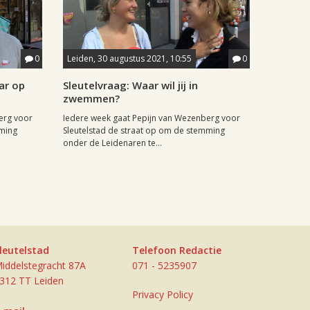
0
Leiden, 30 augustus 2021, 10:55
0
ar op
Sleutelvraag: Waar wil jij in
zwemmen?
erg voor
Iedere week gaat Pepijn van Wezenberg voor
mming
Sleutelstad de straat op om de stemming
onder de Leidenaren te...
leutelstad
Telefoon Redactie
iddelstegracht 87A
071 - 5235907
312 TT Leiden
Privacy Policy