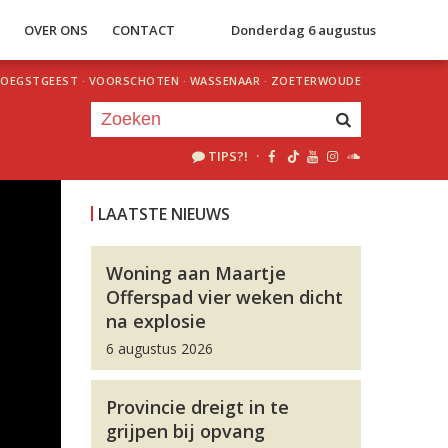
S
OVER ONS
CONTACT
Donderdag 6 augustus
OEGSTGEEST
·
VOORSCHOTEN
·
WASSENAAR
·
ZOETERWOUDE
TIPS?!
·
Je luistert nu naar
uur 1 van 0
LAATSTE NIEUWS
«
Vorig uur
Volgend uur
»
Woning aan Maartje
Offerspad vier weken dicht
na explosie
6 augustus 2026
Provincie dreigt in te
grijpen bij opvang