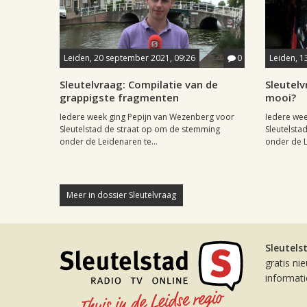
Leiden, 20 september 2021, 09:26
0
Leiden, 1
Sleutelvraag: Compilatie van de
Sleutel
grappigste fragmenten
mooi?
Iedere week ging Pepijn van Wezenberg voor
Iedere wee
Sleutelstad de straat op om de stemming
Sleutelsta
onder de Leidenaren te...
onder de L
Meer in dossier Sleutelvraag
Sleutels
gratis ni
informat