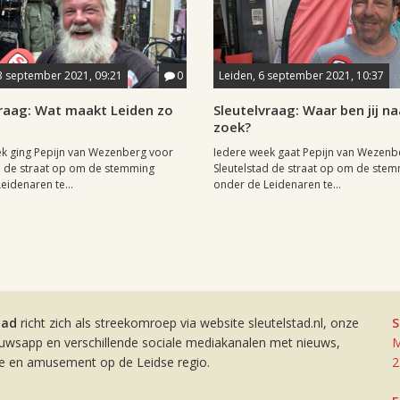
3 september 2021, 09:21
0
Leiden, 6 september 2021, 10:37
vraag: Wat maakt Leiden zo
Sleutelvraag: Waar ben jij na
zoek?
k ging Pepijn van Wezenberg voor
Iedere week gaat Pepijn van Wezenb
d de straat op om de stemming
Sleutelstad de straat op om de ste
eidenaren te...
onder de Leidenaren te...
tad
richt zich als streekomroep via website sleutelstad.nl, onze
S
euwsapp en verschillende sociale mediakanalen met nieuws,
M
ie en amusement op de Leidse regio.
2