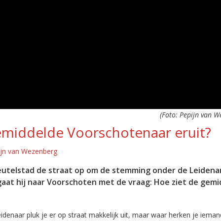
(Foto: Pepijn van W
gemiddelde Voorschotenaar eruit?
ijn van Wezenberg
leutelstad de straat op om de stemming onder de Leidena
 gaat hij naar Voorschoten met de vraag: Hoe ziet de gem
idenaar pluk je er op straat makkelijk uit, maar waar herken je ieman