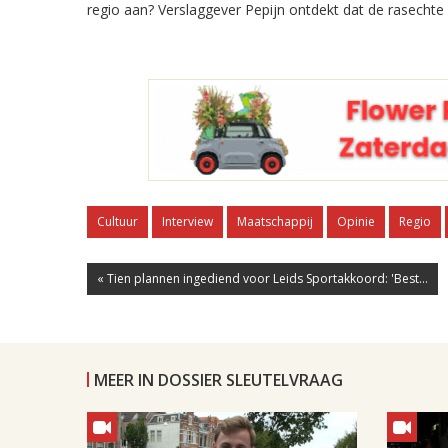
regio aan? Verslaggever Pepijn ontdekt dat de rasechte
Cultuur
Interview
Maatschappij
Opinie
Regio
« Tien plannen ingediend voor Leids Sportakkoord: 'Best...
MEER IN DOSSIER SLEUTELVRAAG