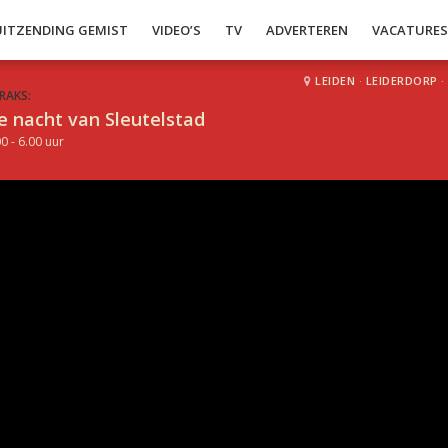
UITZENDING GEMIST
VIDEO’S
TV
ADVERTEREN
VACATURE
LEIDEN
·
LEIDERDORP
·
RAKS:
e nacht van Sleutelstad
0 - 6.00 uur