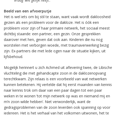
vraag ‘wie gelijk heeft’.
Beeld van een afvoerputje
Het is wel iets om bij stil te staan, want vaak wordt dakloosheid
gezien als een probleem voor de dakloze. Het is óók een
probleem voor zijn of haar primaire netwerk, het sociaal meest
dichtbij staande: een partner, een gezin. Onze gesprekken
daarover met hen, geven dat ook aan. Kinderen die nu nog
worstelen met verborgen woede, met traumaverwerking bezig
zijn. Ex-partners die met lede ogen naar de situatie kijken, uit
lijfsbehoud.
Mogelijk herinnert u zich Achmed uit aflevering twee, de Libische
vluchteling die met gehandicapte zoon in de daklozenopvang
terechtkwam. Zijn relaas is een voorbeeld van wat netwerken
kunnen betekenen. Hij vertelde dat hij eerst maanden van kennis
naar kennis trok om daar van een paar dagen tot een paar
weken in te wonen ’tot mijn netwerk op was en niemand mij en
m’n zoon wilde hebben’. Niet verwonderlijk, want de
gedragsproblemen van de zoon leverden ook spanning op voor
iedereen. Het is het verhaal van het volkomen uitwonen, het te