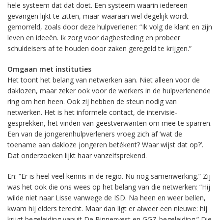
hele systeem dat dat doet. Een systeem waarin iedereen
gevangen lijkt te zitten, maar waaraan wel degelijk wordt
gemorreld, zoals door deze hulpverlener: “Ik volg de klant en zijn
leven en ideeën. Ik zorg voor dagbesteding en probeer
schuldeisers af te houden door zaken geregeld te krijgen.”
Omgaan met instituties
Het toont het belang van netwerken aan. Niet alleen voor de
daklozen, maar zeker ook voor de werkers in de hulpverlenende
ring om hen heen. Ook zij hebben de steun nodig van
netwerken. Het is het informele contact, de intervisie-
gesprekken, het vinden van geestverwanten om mee te sparren.
Een van de jongerenhulpverleners vroeg zich af ‘wat de
toename aan dakloze jongeren betékent? Waar wijst dat op?’.
Dat onderzoeken lijkt haar vanzelfsprekend.
En: “Er is heel veel kennis in de regio. Nu nog samenwerking.” Zij
was het ook die ons wees op het belang van die netwerken: “Hij
wilde niet naar Lisse vanwege de ISD. Na heen en weer bellen,
kwam hij elders terecht. Maar dan ligt er alweer een nieuwe: hij
krijgt begeleiding vanuit De Binnenvest en GGZ-begeleiding.” Die