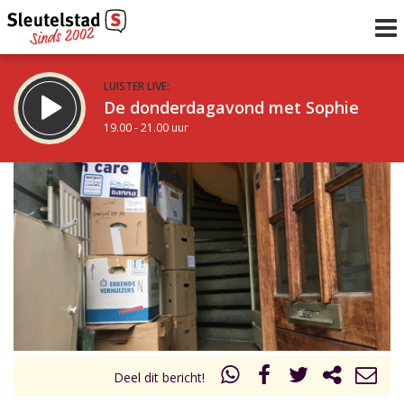
LUISTER LIVE:
De donderdagavond met Sophie
19.00 - 21.00 uur
STRAKS:
De avond van Sleutelstad
21.00 - 0.00 uur
uur 1 van 0
Vorig uur
Volgend uur
Inklappen
Deel dit bericht!