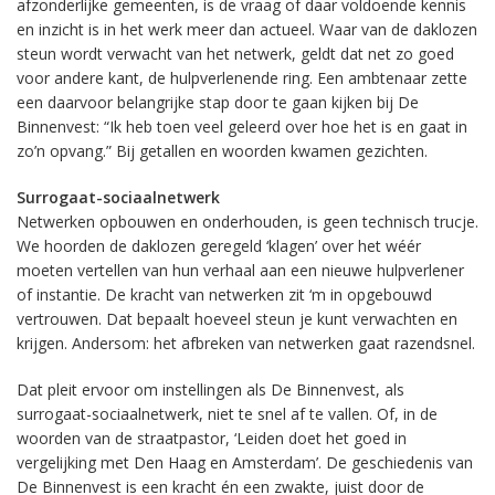
afzonderlijke gemeenten, is de vraag of daar voldoende kennis
en inzicht is in het werk meer dan actueel. Waar van de daklozen
steun wordt verwacht van het netwerk, geldt dat net zo goed
voor andere kant, de hulpverlenende ring. Een ambtenaar zette
een daarvoor belangrijke stap door te gaan kijken bij De
Binnenvest: “Ik heb toen veel geleerd over hoe het is en gaat in
zo’n opvang.” Bij getallen en woorden kwamen gezichten.
Surrogaat-sociaalnetwerk
Netwerken opbouwen en onderhouden, is geen technisch trucje.
We hoorden de daklozen geregeld ‘klagen’ over het wéér
moeten vertellen van hun verhaal aan een nieuwe hulpverlener
of instantie. De kracht van netwerken zit ‘m in opgebouwd
vertrouwen. Dat bepaalt hoeveel steun je kunt verwachten en
krijgen. Andersom: het afbreken van netwerken gaat razendsnel.
Dat pleit ervoor om instellingen als De Binnenvest, als
surrogaat-sociaalnetwerk, niet te snel af te vallen. Of, in de
woorden van de straatpastor, ‘Leiden doet het goed in
vergelijking met Den Haag en Amsterdam’. De geschiedenis van
De Binnenvest is een kracht én een zwakte, juist door de