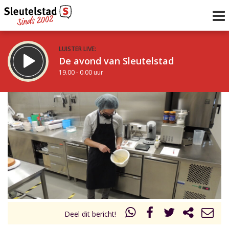
LUISTER LIVE:
De avond van Sleutelstad
19.00 - 0.00 uur
STRAKS:
De nacht van Sleutelstad
0.00 - 6.00 uur
uur 1 van 0
Vorig uur
Volgend uur
Inklappen
Deel dit bericht!