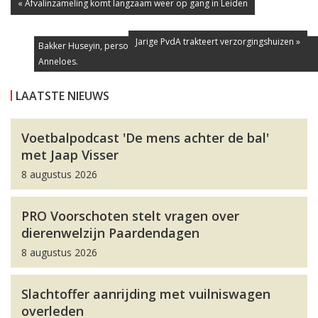
« Afvalinzameling komt langzaam weer op gang in Leiden
Jarige PvdA trakteert verzorgingshuizen »
Bakker Huseyin, persoonlijk begeleider Jolanda en bedrijfsleidster
Anneloes.
LAATSTE NIEUWS
Voetbalpodcast 'De mens achter de bal'
met Jaap Visser
8 augustus 2026
PRO Voorschoten stelt vragen over
dierenwelzijn Paardendagen
8 augustus 2026
Slachtoffer aanrijding met vuilniswagen
overleden