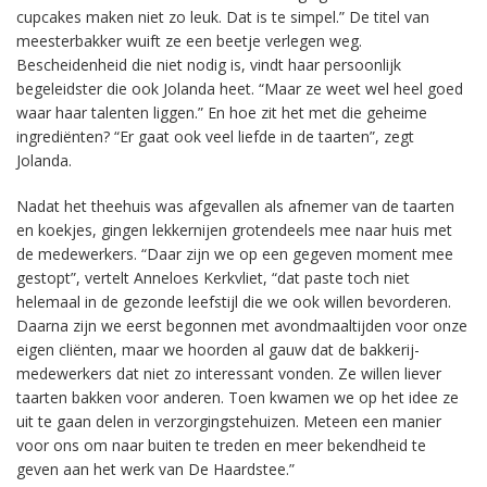
cupcakes maken niet zo leuk. Dat is te simpel.” De titel van
meesterbakker wuift ze een beetje verlegen weg.
Bescheidenheid die niet nodig is, vindt haar persoonlijk
begeleidster die ook Jolanda heet. “Maar ze weet wel heel goed
waar haar talenten liggen.” En hoe zit het met die geheime
ingrediënten? “Er gaat ook veel liefde in de taarten”, zegt
Jolanda.
Nadat het theehuis was afgevallen als afnemer van de taarten
en koekjes, gingen lekkernijen grotendeels mee naar huis met
de medewerkers. “Daar zijn we op een gegeven moment mee
gestopt”, vertelt Anneloes Kerkvliet, “dat paste toch niet
helemaal in de gezonde leefstijl die we ook willen bevorderen.
Daarna zijn we eerst begonnen met avondmaaltijden voor onze
eigen cliënten, maar we hoorden al gauw dat de bakkerij-
medewerkers dat niet zo interessant vonden. Ze willen liever
taarten bakken voor anderen. Toen kwamen we op het idee ze
uit te gaan delen in verzorgingstehuizen. Meteen een manier
voor ons om naar buiten te treden en meer bekendheid te
geven aan het werk van De Haardstee.”