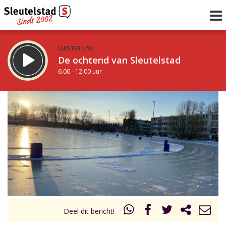
LUISTER LIVE:
De ochtend van Sleutelstad
6.00 - 12.00 uur
STRAKS:
De middag van Sleutelstad
12.00 - 19.00 uur
uur 1 van 0
Vorig uur
Volgend uur
Inklappen
Deel dit bericht!