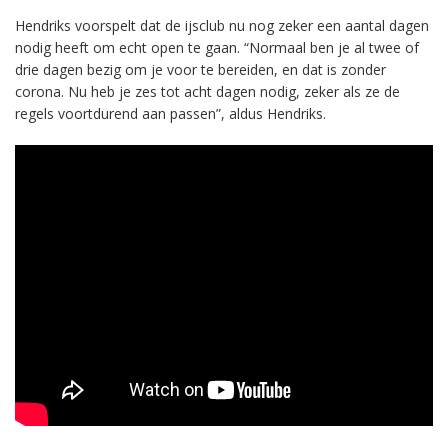
Hendriks voorspelt dat de ijsclub nu nog zeker een aantal dagen
nodig heeft om echt open te gaan. “Normaal ben je al twee of
drie dagen bezig om je voor te bereiden, en dat is zonder
corona. Nu heb je zes tot acht dagen nodig, zeker als ze de
regels voortdurend aan passen”, aldus Hendriks.