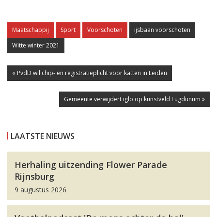
Maatschappij
Sport
Voorschoten
ijsbaan voorschoten
Witte winter 2021
« PvdD wil chip- en registratieplicht voor katten in Leiden
Gemeente verwijdert iglo op kunstveld Lugdunum »
LAATSTE NIEUWS
Herhaling uitzending Flower Parade
Rijnsburg
9 augustus 2026