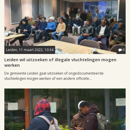
Leiden, 11 maart 2022, 10:34
0
Leiden wil uitzoeken of illegale vluchtelingen mogen
werken
De gemeente Leiden gaat uitzoeken of ongedocumenteerde
vluchtelingen mogen werken of een andere officiële...