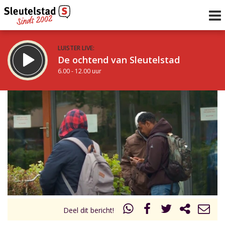
LUISTER LIVE:
De ochtend van Sleutelstad
6.00 - 12.00 uur
STRAKS:
De middag van Sleutelstad
12.00 - 18.00 uur
uur 1 van 0
Vorig uur
Volgend uur
Inklappen
Deel dit bericht!