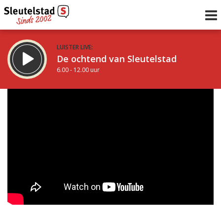
LUISTER LIVE:
De ochtend van Sleutelstad
6.00 - 12.00 uur
STRAKS:
De middag van Sleutelstad
12.00 - 19.00 uur
uur 1 van 0
Vorig uur
Volgend uur
Inklappen