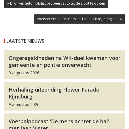
« Dronken automobilist probeert auto uit de sloot te duwen
Roeister Nicole Beukers na Tokio: 'Hitte, jetlag en... »
LAATSTE NIEUWS
Ongeregeldheden na WK-duel kwamen voor
gemeente en politie onverwacht
9 augustus 2026
Herhaling uitzending Flower Parade
Rijnsburg
9 augustus 2026
Voetbalpodcast 'De mens achter de bal'
met Jaap Visser