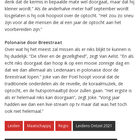
denk dat de kermis in bepaalde mate wel doorgaat, maar dat hij
kleiner wordt.” Als de anderhalve meter half september wordt
losgelaten is hij ook hoopvol over de optocht. “Het zou zo sneu
zijn voor al die mensen die al een jaar de optocht aan het
voorbereiden zijn.”
Polonaise door Breestraat
Over wat hij het meest zal missen als er niks blijkt te kunnen is
hij duidelijk: “De sfeer en de gezelligheid”, zegt Van Aelst. “En als
echt niks doorgaat dan hoop ik op een mooie zonnige dag en
dat we dan allemaal als Leidenaars in polonaise door de
Breestraat lopen.” Joke van der Poel hoopt vooral dat de
traditionele onderdelen als de reveille, de koraalmuziek, de
optocht, en de hutspotmaaltijd door zullen gaan. “Het ergste is
als er helemaal niks kan doorgaan”, zegt Joke. “Vorig jaar
hadden we dan een live-stream op tv maar dat was het toch
ook niet helemaal.”
Leiden
Maatschappij
Regio
Leidens Ontzet 2021