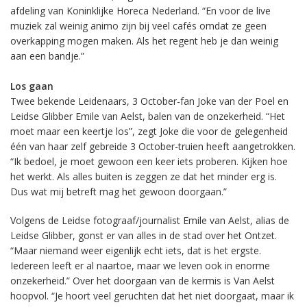
afdeling van Koninklijke Horeca Nederland. “En voor de live
muziek zal weinig animo zijn bij veel cafés omdat ze geen
overkapping mogen maken. Als het regent heb je dan weinig
aan een bandje.”
Los gaan
Twee bekende Leidenaars, 3 October-fan Joke van der Poel en
Leidse Glibber Emile van Aelst, balen van de onzekerheid. “Het
moet maar een keertje los”, zegt Joke die voor de gelegenheid
één van haar zelf gebreide 3 October-truien heeft aangetrokken.
“Ik bedoel, je moet gewoon een keer iets proberen. Kijken hoe
het werkt. Als alles buiten is zeggen ze dat het minder erg is.
Dus wat mij betreft mag het gewoon doorgaan.”
Volgens de Leidse fotograaf/journalist Emile van Aelst, alias de
Leidse Glibber, gonst er van alles in de stad over het Ontzet.
“Maar niemand weer eigenlijk echt iets, dat is het ergste.
Iedereen leeft er al naartoe, maar we leven ook in enorme
onzekerheid.” Over het doorgaan van de kermis is Van Aelst
hoopvol. “Je hoort veel geruchten dat het niet doorgaat, maar ik