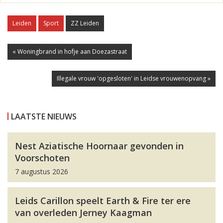
Leiden
Sport
ZZ Leiden
« Woningbrand in hofje aan Doezastraat
Illegale vrouw 'opgesloten' in Leidse vrouwenopvang »
LAATSTE NIEUWS
Nest Aziatische Hoornaar gevonden in
Voorschoten
7 augustus 2026
Leids Carillon speelt Earth & Fire ter ere
van overleden Jerney Kaagman