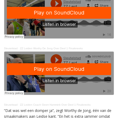
Sleutelstad
·
ZZ Leiden Worthy De Jong Over Deel 1 Finalereeks
Sleutelstad
·
ZZ Leiden Coach Geert Hammink Over Deel 1 Finalereeks
“Dat was wel een domper ja”, zegt Worthy de Jong, één van de
smaakmakers aan Leidse kant. “En het is extra jammer omdat