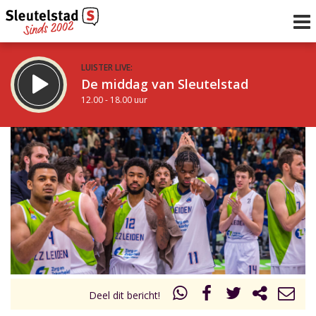
LUISTER LIVE:
De middag van Sleutelstad
12.00 - 18.00 uur
STRAKS:
De vrijdagavond met Keanu
18.00 - 19.00 uur
uur 1 van 0
Vorig uur
Volgend uur
Inklappen
Deel dit bericht!