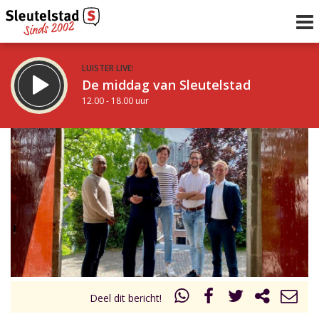
LUISTER LIVE:
De middag van Sleutelstad
12.00 - 18.00 uur
STRAKS:
De avond van Sleutelstad
18.00 - 21.00 uur
uur 1 van 0
Vorig uur
Volgend uur
Inklappen
Deel dit bericht!