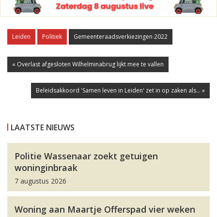
Leiden
Politiek
Gemeenteraadsverkiezingen 2022
« Overlast afgesloten Wilhelminabrug lijkt mee te vallen
Beleidsakkoord 'Samen leven in Leiden' zet in op zaken als... »
LAATSTE NIEUWS
Politie Wassenaar zoekt getuigen
woninginbraak
7 augustus 2026
Woning aan Maartje Offerspad vier weken