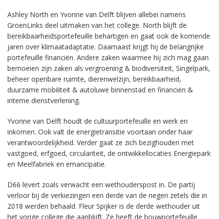
Ashley North en Yvonne van Delft blijven allebei namens
GroenLinks deel uitmaken van het college. North blijft de
bereikbaarheidsportefeuille behartigen en gaat ook de komende
jaren over klimaatadaptatie. Daarnaast krijgt hij de belangrijke
portefeuille financiën. Andere zaken waarmee hij zich mag gaan
bemoeien zijn zaken als vergroening & biodiversiteit, Singelpark,
beheer openbare ruimte, dierenwelzijn, bereikbaarheid,
duurzame mobiliteit & autoluwe binnenstad en financiën &
interne dienstverlening.
Yvonne van Delft houdt de cultuurportefeuille en werk en
inkomen. Ook valt de energietransitie voortaan onder haar
verantwoordelijkheid. Verder gaat ze zich bezighouden met
vastgoed, erfgoed, circulariteit, de ontwikkellocaties Energiepark
en Meelfabriek en emancipatie.
D66 levert zoals verwacht een wethouderspost in. De partij
verloor bij de verkiezingen een derde van de negen zetels die in
2018 werden behaald. Fleur Spijker is de derde wethouder uit
het vorige college die aanblijft. Ze heeft de bouwportefeuille