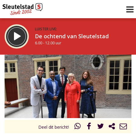
LUISTER LIVE:
De ochtend van Sleutelstad
6.00 - 12.00 uur
STRAKS:
De middag van Sleutelstad
12.00 - 18.00 uur
uur 1 van 0
Vorig uur
Volgend uur
Inklappen
Deel dit bericht!