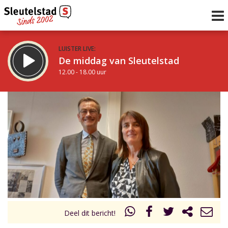
LUISTER LIVE:
De middag van Sleutelstad
12.00 - 18.00 uur
STRAKS:
De vrijdagavond met Keanu
18.00 - 19.00 uur
uur 1 van 0
Vorig uur
Volgend uur
Inklappen
Deel dit bericht!