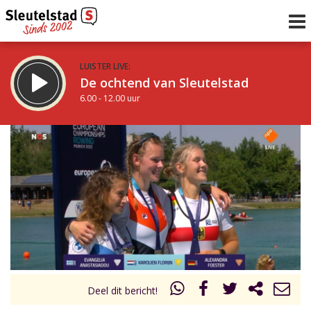
LUISTER LIVE:
De ochtend van Sleutelstad
6.00 - 12.00 uur
STRAKS:
De middag van Sleutelstad
12.00 - 18.00 uur
uur 1 van 0
Vorig uur
Volgend uur
Inklappen
Deel dit bericht!