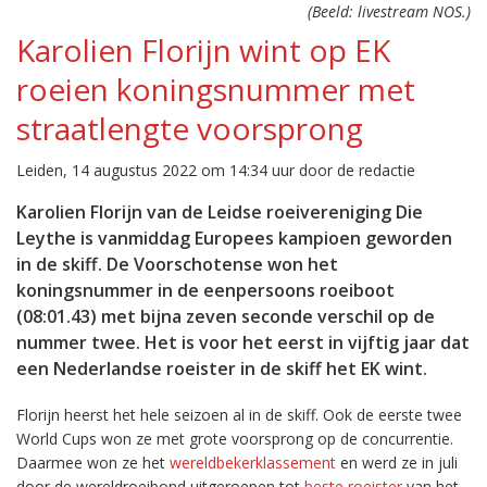
(Beeld: livestream NOS.)
Karolien Florijn wint op EK
roeien koningsnummer met
straatlengte voorsprong
Leiden, 14 augustus 2022 om 14:34 uur door de redactie
Karolien Florijn van de Leidse roeivereniging Die
Leythe is vanmiddag Europees kampioen geworden
in de skiff. De Voorschotense won het
koningsnummer in de eenpersoons roeiboot
(08:01.43) met bijna zeven seconde verschil op de
nummer twee. Het is voor het eerst in vijftig jaar dat
een Nederlandse roeister in de skiff het EK wint.
Florijn heerst het hele seizoen al in de skiff. Ook de eerste twee
World Cups won ze met grote voorsprong op de concurrentie.
Daarmee won ze het
wereldbekerklassement
en werd ze in juli
door de wereldroeibond uitgeroepen tot
beste roeister
van het