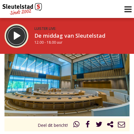
LUISTER LIVE:
De middag van Sleutelstad
12.00 - 18.00 uur
STRAKS:
De avond van Sleutelstad
18.00 - 19.00 uur
uur 1 van 0
Vorig uur
Volgend uur
Inklappen
Deel dit bericht!