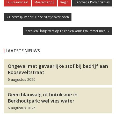
Duurzaamheid
Maatschappij
Regio
Renovatie Provinciehuis
« Geestelijk vader Leidse Nijntje overleden
Karolien Florijn wint op EK roeien koningsnummer met... »
LAATSTE NIEUWS
Ongeval met gevaarlijke stof bij bedrijf aan
Rooseveltstraat
6 augustus 2026
Geen blauwalg of botulisme in
Berkhoutpark: wel vies water
6 augustus 2026