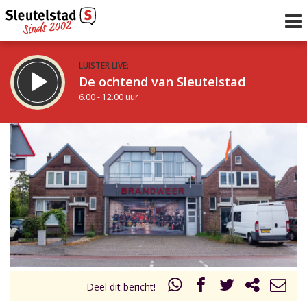
LUISTER LIVE:
De ochtend van Sleutelstad
6.00 - 12.00 uur
STRAKS:
De middag van Sleutelstad
12.00 - 18.00 uur
uur 1 van 0
Vorig uur
Volgend uur
Inklappen
Deel dit bericht!